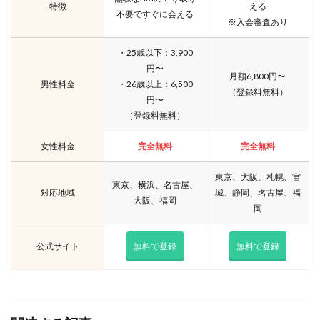
特徴
える
不要ですぐに会える
※入会審査あり
・25歳以下：3,900
円〜
月額6,800円〜
男性料金
・26歳以上：6,500
（登録料無料）
円〜
（登録料無料）
女性料金
完全無料
完全無料
東京、大阪、札幌、宮
東京、横浜、名古屋、
対応地域
城、静岡、名古屋、福
大阪、福岡
岡
公式サイト
無料で登録
無料で登録