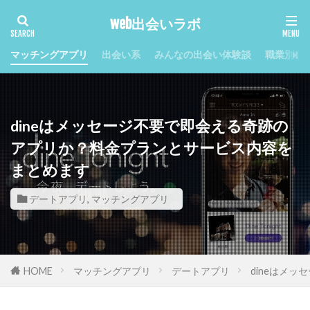
web出会いラボ
マッチングアプリ
出会い系
みんなの出会い体験談
職業別出
dineはメッセージ不要で即会える奇跡の
アプリか？料金プランとサービス内容を
まとめます
デートアプリ
,
マッチングアプリ
HOME
マッチングアプリ
デートアプリ
dineはメ