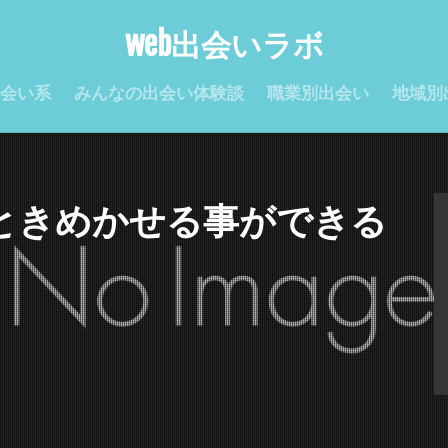
web出会いラボ
会い系
みんなの出会い体験談
職業別出会い
地域別
ときめかせる事ができる